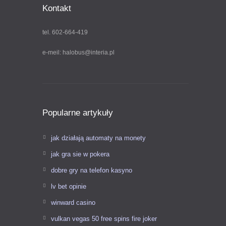
Kontakt
tel. 602-664-419
e-meil: halobus@interia.pl
Popularne artykuły
jak działają automaty na monety
jak gra sie w pokera
dobre gry na telefon kasyno
lv bet opinie
winward casino
vulkan vegas 50 free spins fire joker